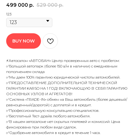
499 000
р.
529 000
р.
123
BUY NOW
⚡Автосалон «АВТОБАН» Центр проверенных авто с пробегом:
✅Большой автопарк (более 150 а/м в наличии) с ежедневным
пополнением склада
✅Мы даем 100% гарантию юридической чистоты автомобилей.
✅ПРЕДОСТАВЛЕНИЕ ДОПОЛНИТЕЛЬНОЙ ТЕХНИЧЕСКОЙ
ГАРАНТИИ KARSO НА 1 ГОД! ВКЛЮЧАЮЩУЮ В СЕБЯ ГАРАНТИЮ
ОСНОВНЫХ УЗЛОВ И АГРЕГАТОВ!
✅Система «TRADE-IN» обмен на Ваш автомобиль (более дешевый/
равноценный/дорогой) с доплатой и в кредит.
✅Профессиональную консультацию специалистов.
✅Бесплатный Тест-драйв любого автомобиля.
✅В нашем автосалоне нет скрытых платежей и комиссий. Цена
фиксирована при любом виде сделок.
✅Одобрение автомобиля в кредит в течение 1 часа.