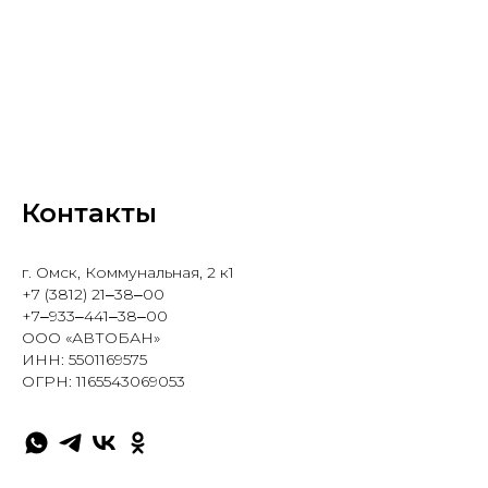
Контакты
​г. Омск, Коммунальная, 2 к1
+7 (3812) 21‒38‒00
+7‒933‒441‒38‒00
ООО «АВТОБАН»
ИНН: 5501169575
ОГРН: 1165543069053