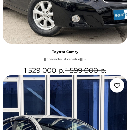
Toyota Camry
{{ characteristics[value][] }}
1 529 000
р.
1 599 000
р.