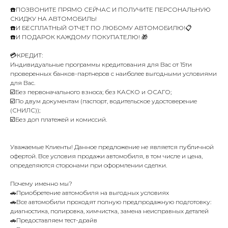
☎️ПОЗВОНИТЕ ПРЯМО СЕЙЧАС И ПОЛУЧИТЕ ПЕРСОНАЛЬНУЮ
СКИДКУ НА АВТОМОБИЛЬ!
☎️И БЕСПЛАТНЫЙ ОТЧЕТ ПО ЛЮБОМУ АВТОМОБИЛЮ!📋
☎️И ПОДАРОК КАЖДОМУ ПОКУПАТЕЛЮ! 🎁
💳КРЕДИТ:
Индивидуальные программы кредитования для Вас от 15ти
проверенных банков-партнеров с наиболее выгодными условиями
для Вас.
☑️Без первоначального взноса; без КАСКО и ОСАГО;
☑️По двум документам (паспорт, водительское удостоверение
(СНИЛС));
☑️Без доп платежей и комиссий.
Уважаемые Клиенты! Данное предложение не является публичной
офертой. Все условия продажи автомобиля, в том числе и цена,
определяются сторонами при оформлении сделки.
Почему именно мы?
🚗Приобретение автомобиля на выгодных условиях
🚗Все автомобили проходят полную предпродажную подготовку:
диагностика, полировка, химчистка, замена неисправных деталей
🚗Предоставляем тест-драйв