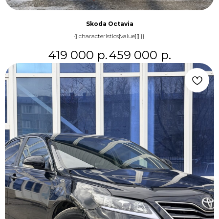
Skoda Octavia
{{ characteristics[value][] }}
419 000
р.
459 000
р.