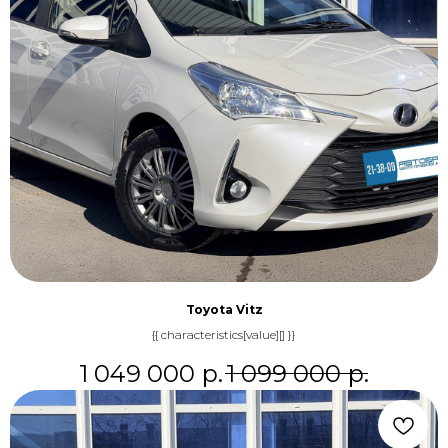
Toyota Vitz
{{ characteristics[value][] }}
1 049 000
р.
1 099 000
р.