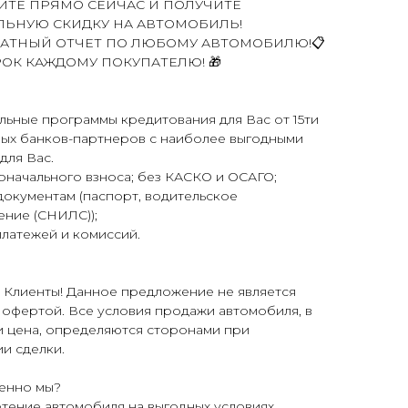
ИТЕ ПРЯМО СЕЙЧАС И ПОЛУЧИТЕ
ЬНУЮ СКИДКУ НА АВТОМОБИЛЬ!
ЛАТНЫЙ ОТЧЕТ ПО ЛЮБОМУ АВТОМОБИЛЮ!📋
РОК КАЖДОМУ ПОКУПАТЕЛЮ! 🎁
ьные программы кредитования для Вас от 15ти
ых банков-партнеров с наиболее выгодными
для Вас.
оначального взноса; без КАСКО и ОСАГО;
документам (паспорт, водительское
ение (СНИЛС));
платежей и комиссий.
 Клиенты! Данное предложение не является
офертой. Все условия продажи автомобиля, в
и цена, определяются сторонами при
и сделки.
енно мы?
тение автомобиля на выгодных условиях