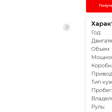
Получ
Харак
Год:
Двигате
Объем:
Мощнос
Коробк
Привод
Тип куз
Пробег
Владел
Руль: