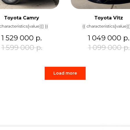
Toyota Camry
Toyota Vitz
 characteristics[value][] }}
{{ characteristics[value][]
1 529 000
р.
1 049 000
р.
1 599 000
р.
1 099 000
р.
Load more