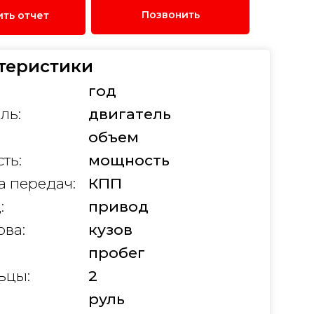
Позвонить
ить отчет
теристики
год
ль:
двигатель
объем
ть:
мощность
а передач:
КПП
:
привод
ова:
кузов
:
пробег
ьцы:
2
руль