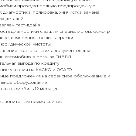
омобили проходят полную предпродажную
: диагностика, полировка, химчистка, замена
ых деталей
авляем тест-драйв
ость диагностики с вашим специалистом: осмотр
нике, измерение толщины краски
я юридической чистоты
авление полного пакета документов для
ии автомобиля в органах ГИБДД
ельная выгода по кредиту
ьные условия на КАСКО и ОСАГО
ьные предложения на сервисное обслуживание и
льное оборудование
 на автомобиль 12 месяцев
 звоните нам прямо сейчас