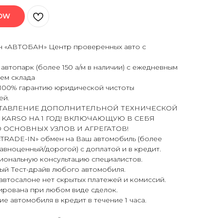
NOW
н «АВТОБАН» Центр проверенных авто с
втопарк (более 150 а/м в наличии) с ежедневным
ем склада
100% гарантию юридической чистоты
ей.
ТАВЛЕНИЕ ДОПОЛНИТЕЛЬНОЙ ТЕХНИЧЕСКОЙ
 KARSO НА 1 ГОД! ВКЛЮЧАЮЩУЮ В СЕБЯ
 ОСНОВНЫХ УЗЛОВ И АГРЕГАТОВ!
«TRADE-IN» обмен на Ваш автомобиль (более
вноценный/дорогой) с доплатой и в кредит.
ональную консультацию специалистов.
ый Тест-драйв любого автомобиля.
втосалоне нет скрытых платежей и комиссий.
ирована при любом виде сделок.
 автомобиля в кредит в течение 1 часа.