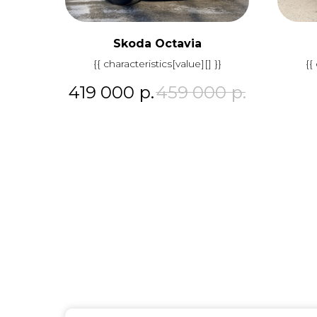
Skoda Octavia
{{ characteristics[value][] }}
{{
419 000
р.
459 000
р.