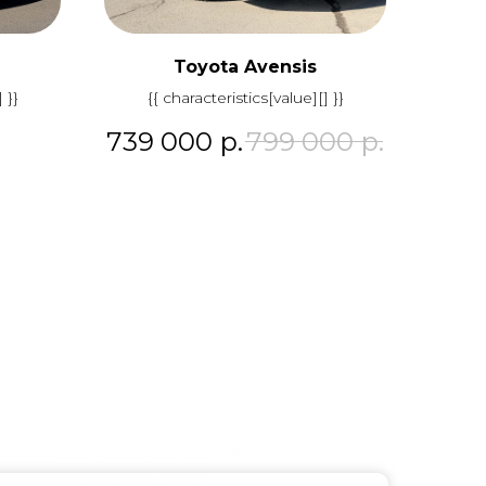
Toyota Avensis
 }}
{{ characteristics[value][] }}
739 000
р.
799 000
р.