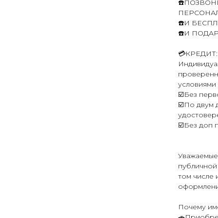
☎️ПОЗВОН
ПЕРСОНАЛ
☎️И БЕСП
☎️И ПОДА
💳КРЕДИТ:
Индивидуал
проверенн
условиями 
☑️Без перв
☑️По двум 
удостовер
☑️Без доп 
Уважаемые
публичной 
том числе 
оформлени
Почему им
🚗Приобре