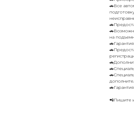
🚗Все авт
подготовку
неисправн
🚗Предост
🚗Возможн
на подъем
🚗Гаранти
🚗Предост
регистрац
🚗Дополнит
🚗Специал
🚗Специал
дополните
🚗Гарантия
📲Пишите и