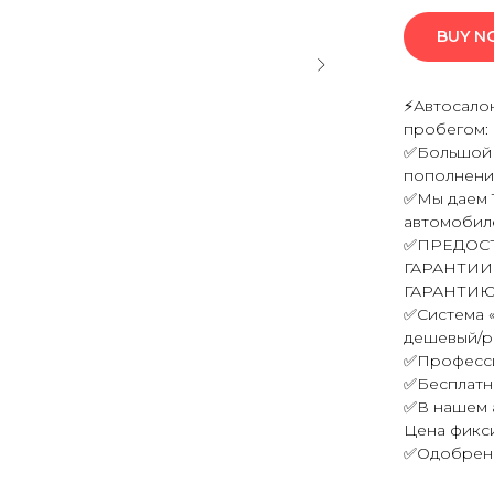
BUY 
⚡Автосало
пробегом:
✅Большой а
пополнени
✅Мы даем 
автомобил
✅ПРЕДОС
ГАРАНТИИ
ГАРАНТИЮ
✅Система 
дешевый/ра
✅Професси
✅Бесплатн
✅В нашем а
Цена фикс
✅Одобрение