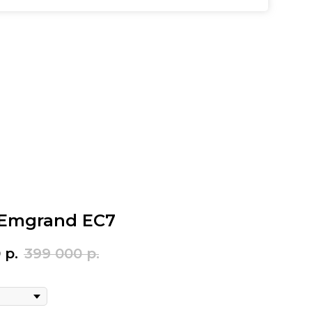
 Emgrand EC7
0
р.
399 000
р.