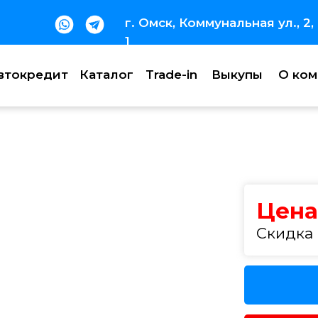
г. Омск, Коммунальная ул., 2,
1
втокредит
Каталог
Trade-in
Выкупы
О ком
Trade-in
Выкупы
О компании
Цена
Скидка 