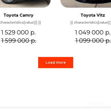
Toyota Camry
Toyota Vitz
 characteristics[value][] }}
{{ characteristics[value][]
1 529 000
р.
1 049 000
р.
1 599 000
р.
1 099 000
р.
Load more