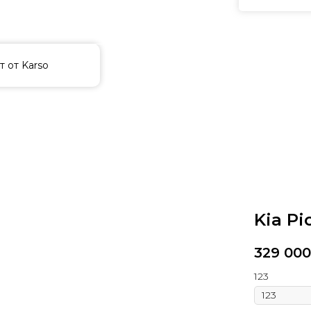
лучи подарок
т от Karso
Kia Pi
329 000
123