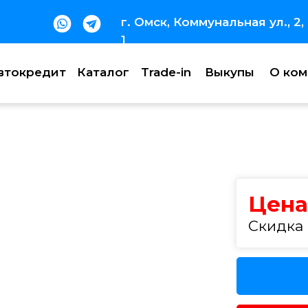
г. Омск, Коммунальная ул., 2,
1
втокредит
Каталог
Trade-in
Выкупы
О ком
Trade-in
Выкупы
О компании
Цена
Скидка 