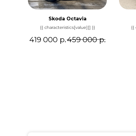
Skoda Octavia
{{ characteristics[value][] }}
{{
419 000
р.
459 000
р.