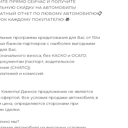
ИТЕ ПРЯМО СЕЙЧАС И ПОЛУЧИТЕ
ЬНУЮ СКИДКУ НА АВТОМОБИЛЬ!
ЛАТНЫЙ ОТЧЕТ ПО ЛЮБОМУ АВТОМОБИЛЮ!📋
РОК КАЖДОМУ ПОКУПАТЕЛЮ! 🎁
ьные программы кредитования для Вас от 15ти
ых банков-партнеров с наиболее выгодными
для Вас.
оначального взноса; без КАСКО и ОСАГО;
документам (паспорт, водительское
ение (СНИЛС));
платежей и комиссий.
 Клиенты! Данное предложение не является
офертой. Все условия продажи автомобиля, в
и цена, определяются сторонами при
и сделки.
енно мы?
тение автомобиля на выгодных условиях