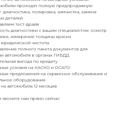
омобили проходят полную предпродажную
: диагностика, полировка, химчистка, замена
ых деталей
авляем тест-драйв
ость диагностики с вашим специалистом: осмотр
нике, измерение толщины краски
я юридической чистоты
авление полного пакета документов для
ии автомобиля в органах ГИБДД
ельная выгода по кредиту
ьные условия на КАСКО и ОСАГО
ьные предложения на сервисное обслуживание и
льное оборудование
 на автомобиль 12 месяцев
 звоните нам прямо сейчас