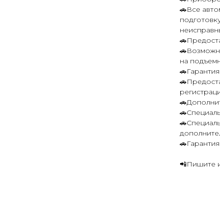
🚗Все авт
подготовку
неисправн
🚗Предост
🚗Возможн
на подъем
🚗Гаранти
🚗Предост
регистрац
🚗Дополнит
🚗Специал
🚗Специал
дополните
🚗Гарантия
📲Пишите и