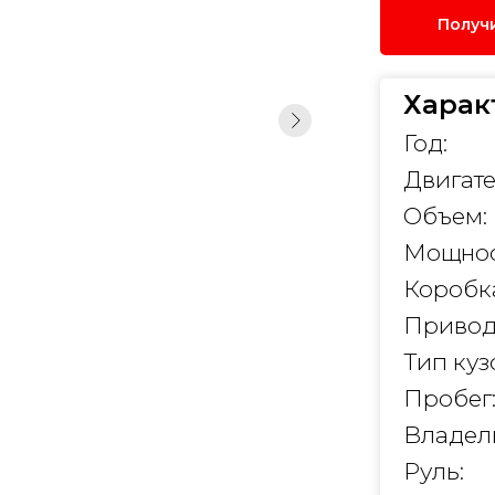
Получ
Харак
Год:
Двигате
Объем:
Мощнос
Коробк
Привод
Тип куз
Пробег
Владел
Руль: