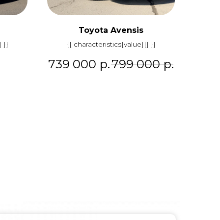
Toyota Avensis
 }}
{{ characteristics[value][] }}
739 000
р.
799 000
р.