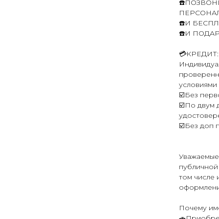
☎️ПОЗВОН
ПЕРСОНАЛ
☎️И БЕСП
☎️И ПОДА
💳КРЕДИТ:
Индивидуал
проверенн
условиями 
☑️Без перв
☑️По двум 
удостовер
☑️Без доп 
Уважаемые
публичной 
том числе 
оформлени
Почему им
🚗Приобре