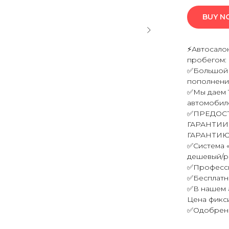
BUY 
⚡Автосало
пробегом:
✅Большой а
пополнени
✅Мы даем 
автомобил
✅ПРЕДОС
ГАРАНТИИ
ГАРАНТИЮ
✅Система 
дешевый/ра
✅Професси
✅Бесплатн
✅В нашем а
Цена фикс
✅Одобрение