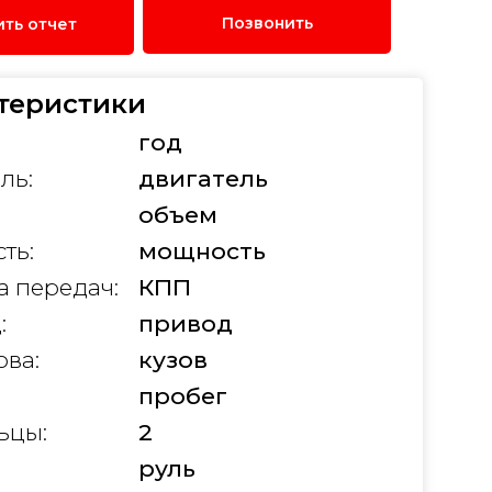
Позвонить
ить отчет
теристики
год
ль:
двигатель
объем
ть:
мощность
а передач:
КПП
:
привод
ова:
кузов
:
пробег
ьцы:
2
руль