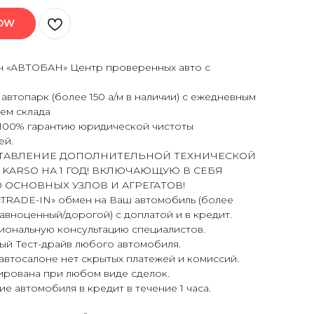
NOW
н «АВТОБАН» Центр проверенных авто с
втопарк (более 150 а/м в наличии) с ежедневным
ем склада
100% гарантию юридической чистоты
ей.
ТАВЛЕНИЕ ДОПОЛНИТЕЛЬНОЙ ТЕХНИЧЕСКОЙ
 KARSO НА 1 ГОД! ВКЛЮЧАЮЩУЮ В СЕБЯ
 ОСНОВНЫХ УЗЛОВ И АГРЕГАТОВ!
«TRADE-IN» обмен на Ваш автомобиль (более
вноценный/дорогой) с доплатой и в кредит.
ональную консультацию специалистов.
ый Тест-драйв любого автомобиля.
втосалоне нет скрытых платежей и комиссий.
ирована при любом виде сделок.
 автомобиля в кредит в течение 1 часа.