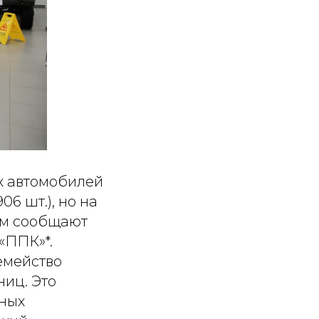
ых автомобилей
06 шт.), но на
том сообщают
«ППК»*.
емейство
ниц. Это
нных