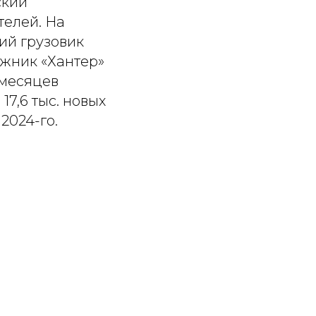
ский
телей. На
ий грузовик
рожник «Хантер»
 месяцев
17,6 тыс. новых
2024-го.