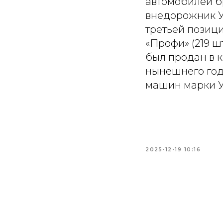
автомобилей б
внедорожник У
третьей позиц
«Профи» (219 шт
был продан в к
нынешнего года
машин марки УА
2025-12-19 10:16