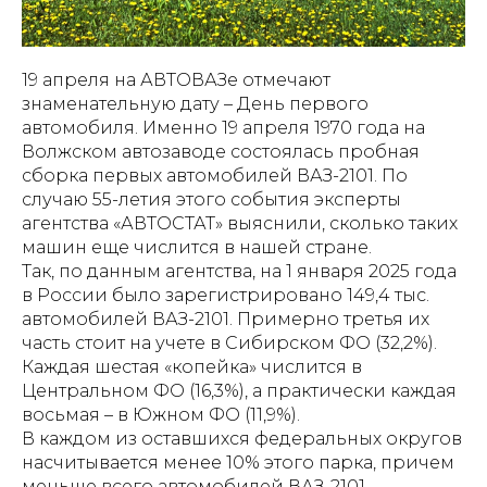
19 апреля на АВТОВАЗе отмечают
знаменательную дату – День первого
автомобиля. Именно 19 апреля 1970 года на
Волжском автозаводе состоялась пробная
сборка первых автомобилей ВАЗ-2101. По
случаю 55-летия этого события эксперты
агентства «АВТОСТАТ» выяснили, сколько таких
машин еще числится в нашей стране.
Так, по данным агентства, на 1 января 2025 года
в России было зарегистрировано 149,4 тыс.
автомобилей ВАЗ-2101. Примерно третья их
часть стоит на учете в Сибирском ФО (32,2%).
Каждая шестая «копейка» числится в
Центральном ФО (16,3%), а практически каждая
восьмая – в Южном ФО (11,9%).
В каждом из оставшихся федеральных округов
насчитывается менее 10% этого парка, причем
меньше всего автомобилей ВАЗ-2101