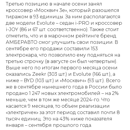
Третью позицию в начале осени занял
кроссовер «Москвич 3е», который разошелся
тиражом в 93 единицы. За ним располагаются
две модели Evolute – седан i-PRO и кроссовер
i-JOY (86 и 67 шт. соответственно). Также стоит
отметить, что и в марочном рейтинге бренд
АМБЕРАВТО смог улучшить свои позиции. В
сентябре его продажи составили 153
электрокара, что позволило ему подняться на
третью строчку (в августе он был четвертым).
Выше него по итогам первого месяца осени
оказались Zeekr (303 шт.) и Evolute (166 шт.), а
ниже – BYD (103 шт.) и «Москвич» (93 шт.). Всего
же в сентябре нынешнего года в России было
продано 1 247 новых электромобилей – на 2%
меньше, чем в том же месяце 2024-го. Что
касается 9 месяцев, то объем реализации
«электричек» за этот период составил почти 8
тысяч единиц. Это на 43% ниже показателя
января – сентября прошлого года.